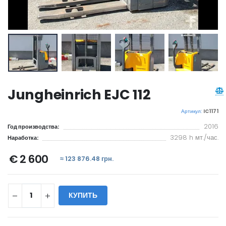
Jungheinrich EJC 112
Артикул:
IC1171
2016
Год производства:
3298 h мт./час.
Наработка:
€ 2 600
≈ 123 876.48 грн.
КУПИТЬ
WILL_SHARE: