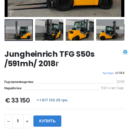
Jungheinrich TFG S50s
/591mh/ 2018г
Артикул:
IC1166
2018
Год производства:
591 ч мт./час.
Наработка:
€ 33 150
≈ 1 617 133.25 грн.
КУПИТЬ