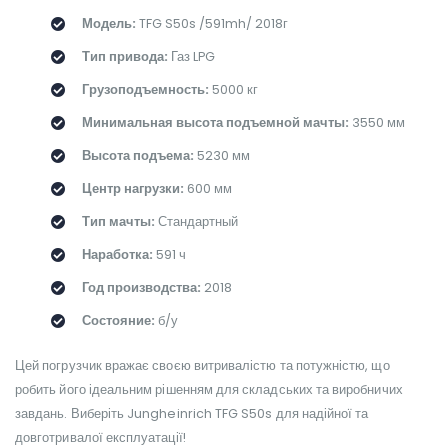
Модель:
TFG S50s /591mh/ 2018г
Тип привода:
Газ LPG
Грузоподъемность:
5000 кг
Минимальная высота подъемной мачты:
3550 мм
Высота подъема:
5230 мм
Центр нагрузки:
600 мм
Тип мачты:
Стандартный
Наработка:
591 ч
Год производства:
2018
Состояние:
б/у
Цей погрузчик вражає своєю витривалістю та потужністю, що
робить його ідеальним рішенням для складських та виробничих
завдань. Виберіть Jungheinrich TFG S50s для надійної та
довготривалої експлуатації!