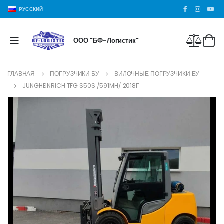
РУССКИЙ
ООО "БФ-Логистик"
ГЛАВНАЯ
ПОГРУЗЧИКИ БУ
ВИЛОЧНЫЕ ПОГРУЗЧИКИ БУ
JUNGHEINRICH TFG S50S /591MH/ 2018Г