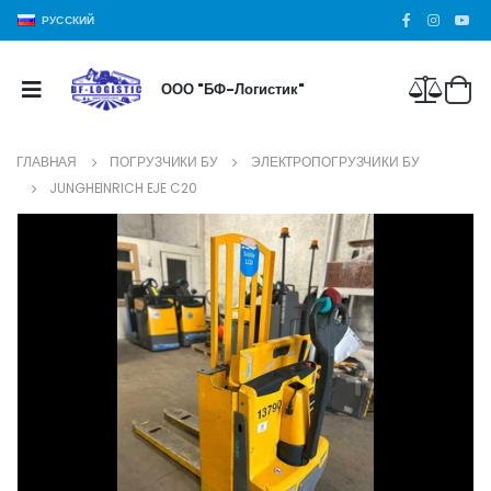
РУССКИЙ
ООО "БФ-Логистик"
ГЛАВНАЯ
ПОГРУЗЧИКИ БУ
ЭЛЕКТРОПОГРУЗЧИКИ БУ
JUNGHEINRICH EJE C20