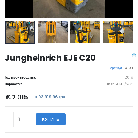
Jungheinrich EJE C20
Артикул:
IC1139
2019
Год производства:
1196 ч мт./час.
Наработка:
€ 2 015
≈ 93 919.96 грн.
КУПИТЬ
WILL_SHARE: