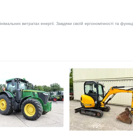
німальних витратах енергії. Завдяки своїй ергономічності та функц