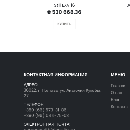
Still EXV 16
J
₴ 530 668.36
КУПИТЬ
КОНТАКТНАЯ ИНФОРМАЦИЯ
МЕНЮ
АДРЕС:
Главная
36022, г. Полтава, ул. Анатолия Кукобы,
О нас
27
Блог
ТЕЛЕФОН:
Контакты
+380 (66) 573-31-86
+380 (96) 044-75-03
ЭЛЕКТРОННАЯ ПОЧТА:
company@bf-logistic.ua