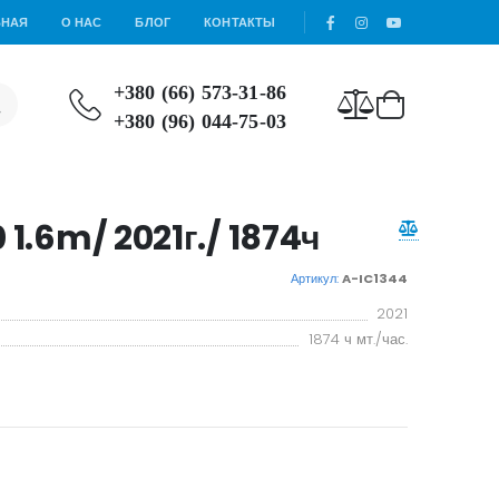
ВНАЯ
О НАС
БЛОГ
КОНТАКТЫ
+380 (66) 573-31-86
+380 (96) 044-75-03
 1.6m/ 2021г./ 1874ч
Артикул:
A-IC1344
2021
1874 ч мт./час.