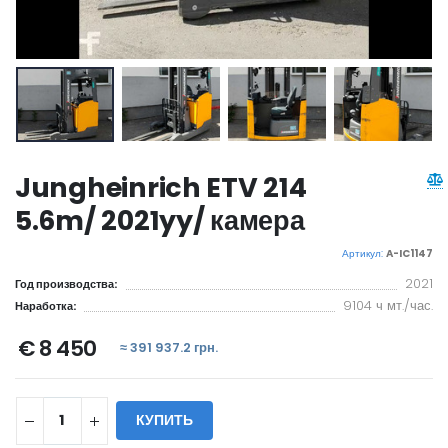
Jungheinrich ETV 214
5.6m/ 2021yy/ камера
Артикул:
A-IC1147
2021
Год производства:
9104 ч мт./час.
Наработка:
€ 8 450
≈ 391 937.2 грн.
КУПИТЬ