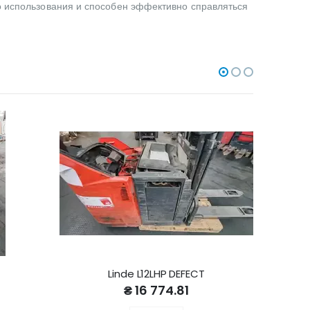
го использования и способен эффективно справляться
Linde L12LHP DEFECT
Junghei
₴ 16 774.81