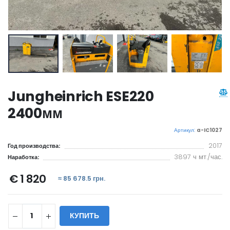
Jungheinrich ESE220
2400мм
Артикул:
a-IC1027
2017
Год производства:
3897 ч мт./час.
Наработка:
€ 1 820
≈ 85 678.5 грн.
КУПИТЬ