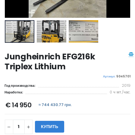
Jungheinrich EFG216k
Triplex Lithium
Артикул:
5045701
2019
Год производства:
0 ч мт./час.
Наработка:
€ 14 950
≈ 744 430.77 грн.
КУПИТЬ