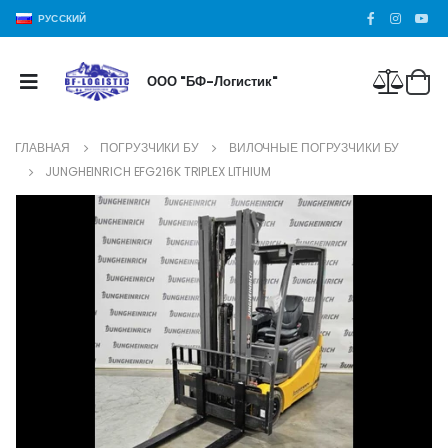
РУССКИЙ
ООО "БФ-Логистик"
ГЛАВНАЯ
ПОГРУЗЧИКИ БУ
ВИЛОЧНЫЕ ПОГРУЗЧИКИ БУ
JUNGHEINRICH EFG216K TRIPLEX LITHIUM