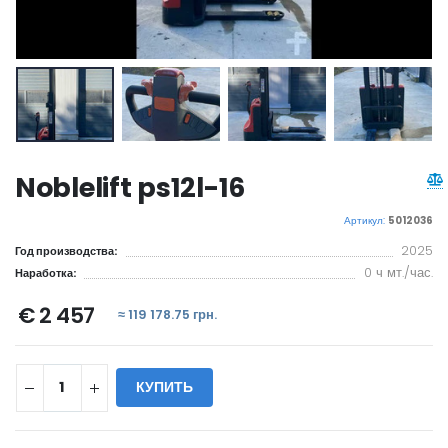
Noblelift ps12l-16
Артикул:
5012036
2025
Год производства:
0 ч мт./час.
Наработка:
€ 2 457
≈ 119 178.75 грн.
КУПИТЬ
WILL_SHARE: