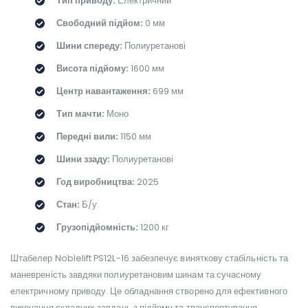
Тип приводу:
Електричний
Свободний підйом:
0 мм
Шини спереду:
Полиуретанові
Висота підйому:
1600 мм
Центр навантаження:
699 мм
Тип мачти:
Моно
Передні вили:
1150 мм
Шини ззаду:
Полиуретанові
Год виробництва:
2025
Стан:
Б/у
Грузопідйомність:
1200 кг
Штабелер Noblelift PS12L-16 забезпечує виняткову стабільність та
маневреність завдяки полиуретановим шинам та сучасному
електричному приводу. Це обладнання створено для ефективного
виконання складних завдань з підйому та транспортування