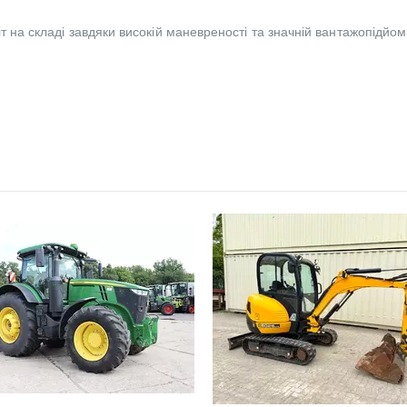
іт на складі завдяки високій маневреності та значній вантажопідй