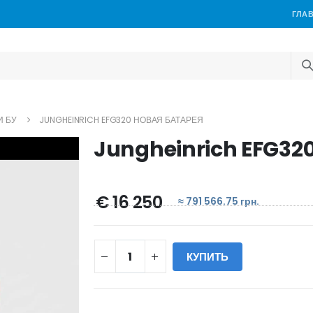
ГЛА
И БУ
JUNGHEINRICH EFG320 НОВАЯ БАТАРЕЯ
Jungheinrich EFG320
€ 16 250
≈ 791 566.75 грн.
КУПИТЬ
WILL_SHARE: