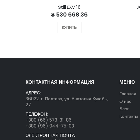
Still EXV 16
J
₴ 530 668.36
КУПИТЬ
КОНТАКТНАЯ ИНФОРМАЦИЯ
МЕНЮ
АДРЕС:
Главная
36022, г. Полтава, ул. Анатолия Кукобы,
О нас
27
Блог
ТЕЛЕФОН:
Контакты
+380 (66) 573-31-86
+380 (96) 044-75-03
ЭЛЕКТРОННАЯ ПОЧТА: