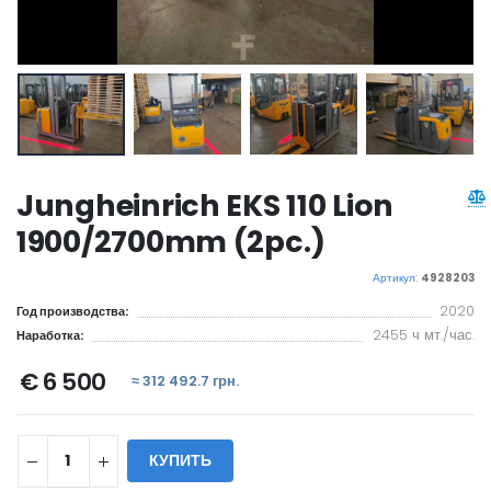
Jungheinrich EKS 110 Lion
1900/2700mm (2pc.)
Артикул:
4928203
2020
Год производства:
2455 ч мт./час.
Наработка:
€ 6 500
≈ 312 492.7 грн.
КУПИТЬ