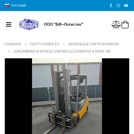
РУССКИЙ
ООО "БФ-Логистик"
ГЛАВНАЯ
ПОГРУЗЧИКИ БУ
ВИЛОЧНЫЕ ПОГРУЗЧИКИ БУ
JUNGHEINRICH EFG320 LION ВЕСЫ/ КАМЕРА/ 4.64М/ 4В