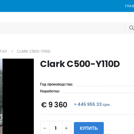
ГЛА
И БУ
CLARK C500-Y110D
Clark C500-Y110D
Год производства:
Наработка:
€ 9 360
≈ 445 955.33 грн.
КУПИТЬ