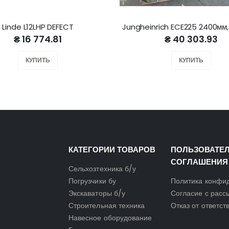
Linde L12LHP DEFECT
Jungheinrich ECE225 2400мм
₴ 16 774.81
₴ 40 303.93
КУПИТЬ
КУПИТЬ
КАТЕГОРИИ ТОВАРОВ
ПОЛЬЗОВАТЕ
СОГЛАШЕНИЯ
Сельхозтехника б/у
Погрузчики бу
Политика конфи
Экскаваторы б/у
Согласие с расс
Строительная техника
Отказ от ответст
Навесное оборудование