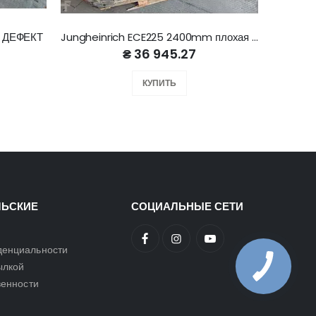
, ДЕФЕКТ
Jungheinrich ECE225 2400mm плохая батарея
Lind
₴ 36 945.27
КУПИТЬ
ЛЬСКИЕ
СОЦИАЛЬНЫЕ СЕТИ
денциальности
ылкой
венности