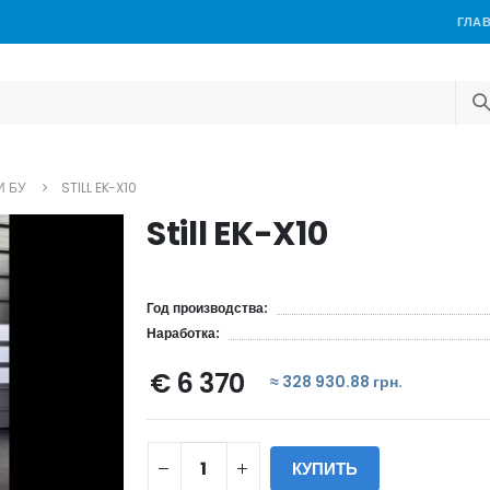
ГЛА
И БУ
STILL EK-X10
Still EK-X10
Год производства:
Наработка:
€ 6 370
≈ 328 930.88 грн.
КУПИТЬ