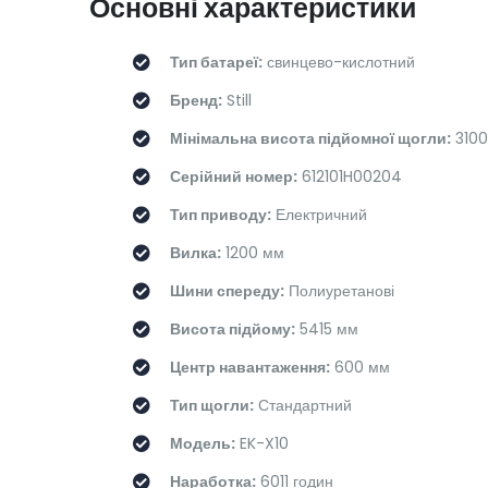
Основні характеристики
Тип батареї:
свинцево-кислотний
Бренд:
Still
Мінімальна висота підйомної щогли:
3100
Серійний номер:
612101H00204
Тип приводу:
Електричний
Вилка:
1200 мм
Шини спереду:
Полиуретанові
Висота підйому:
5415 мм
Центр навантаження:
600 мм
Тип щогли:
Стандартний
Модель:
EK-X10
Наработка:
6011 годин