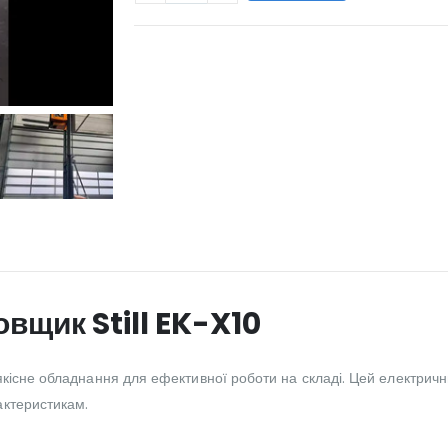
WILL_SHARE:
вщик Still EK-X10
якісне обладнання для ефективної роботи на складі. Цей електрич
актеристикам.