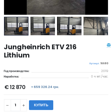
Jungheinrich ETV 216
Lithium
Артикул:
16680
2019
Год производства:
0 ч мт./час.
Наработка:
€ 12 870
≈ 659 326.24 грн.
КУПИТЬ