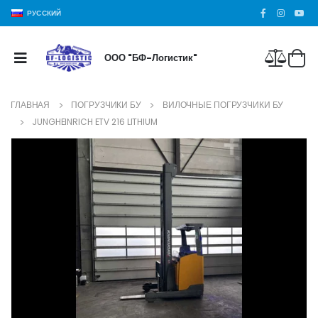
РУССКИЙ
ООО "БФ-Логистик"
ГЛАВНАЯ
ПОГРУЗЧИКИ БУ
ВИЛОЧНЫЕ ПОГРУЗЧИКИ БУ
JUNGHEINRICH ETV 216 LITHIUM