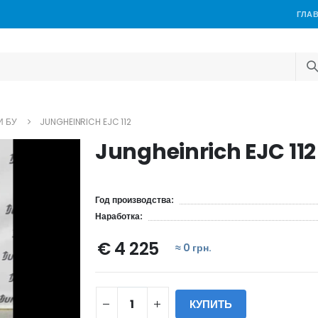
ГЛА
И БУ
JUNGHEINRICH EJC 112
Jungheinrich EJC 112
Год производства:
Наработка:
€ 4 225
≈ 0 грн.
КУПИТЬ