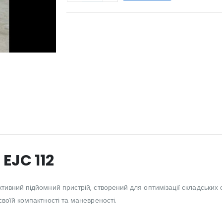
WILL_SHARE:
EJC 112
тивний підйомний пристрій, створений для оптимізації складських
воїй компактності та маневреності.