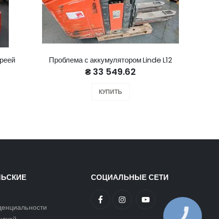
ареей
Проблема с аккумулятором Linde L12
Пробле
₴ 33 549.62
КУПИТЬ
ЛЬСКИЕ
СОЦИАЛЬНЫЕ СЕТИ
денциальности
КНОПКА
ЗВ'ЯЗКУ