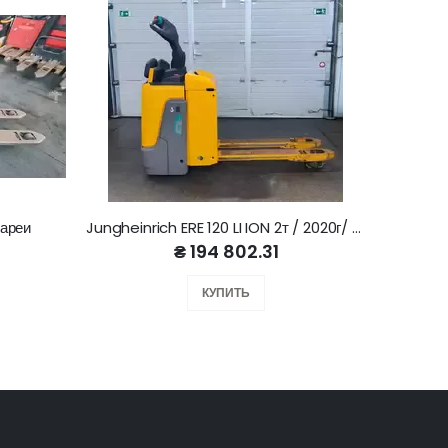
тареи
Jungheinrich ERE 120 LI ION 2т / 2020г/ 3507ч
₴ 194 802.31
КУПИТЬ