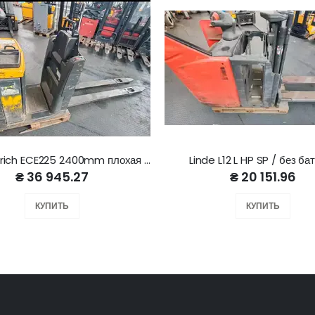
Jungheinrich ECE225 2400mm плохая батарея
Linde L12 L HP SP / без ба
₴ 36 945.27
₴ 20 151.96
КУПИТЬ
КУПИТЬ