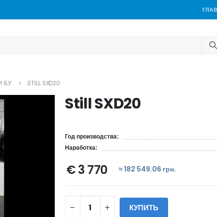
ГЛА
И БУ
STILL SXD20
Still SXD20
Год производства:
Наработка:
€ 3 770
≈ 182 549.06 грн.
КУПИТЬ