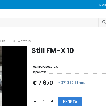
ГЛА
И БУ
STILL FM-X 10
Still FM-X 10
Год производства:
Наработка:
€ 7 670
≈ 371 392.91 грн.
КУПИТЬ