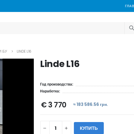
ГЛА
И БУ
LINDE L16
Linde L16
Год производства:
Наработка:
€ 3 770
≈ 183 586.56 грн.
КУПИТЬ