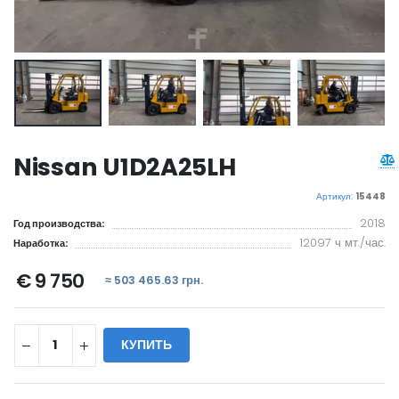
Nissan U1D2A25LH
Артикул:
15448
2018
Год производства:
12097 ч мт./час.
Наработка:
€ 9 750
≈ 503 465.63 грн.
КУПИТЬ
WILL_SHARE: