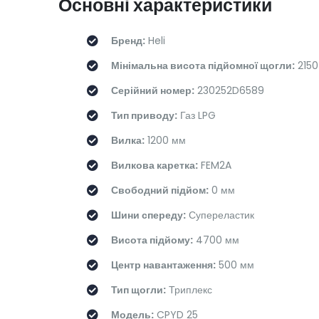
Основні характеристики
Бренд:
Heli
Мінімальна висота підйомної щогли:
2150
Серійний номер:
230252D6589
Тип приводу:
Газ LPG
Вилка:
1200 мм
Вилкова каретка:
FEM2A
Свободний підйом:
0 мм
Шини спереду:
Супереластик
Висота підйому:
4700 мм
Центр навантаження:
500 мм
Тип щогли:
Триплекс
Модель:
CPYD 25