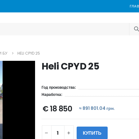
ГЛА
И БУ
HELI CPYD 25
Heli CPYD 25
Год производства:
Наработка:
€ 18 850
≈ 891 801.04 грн.
КУПИТЬ