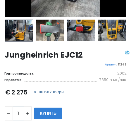
Jungheinrich EJC12
Артикул:
11248
2002
Год производства:
7350 h мт./час.
Наработка:
€ 2 275
≈ 100 667.16 грн.
КУПИТЬ
WILL_SHARE: