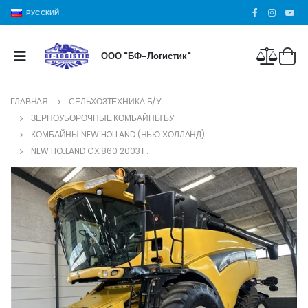
РУССКИЙ
ООО "БФ-Логистик"
ГЛАВНАЯ
СЕЛЬХОЗТЕХНИКА Б/У
ЗЕРНОУБОРОЧНЫЕ КОМБАЙНЫ БУ
КОМБАЙНЫ NEW HOLLAND (НЬЮ ХОЛЛАНД)
NEW HOLLAND CХ 860 2003 Г.