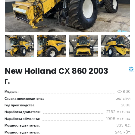
New Holland CХ 860 2003
г.
CX860
Модель:
Бельгия
Страна производитель:
2003
Год производства:
2752 мт./час.
Наработка двигателя:
1998 мт./час.
Наработка обмолота:
333 л.с.
Мощность двигателя:
245 кВт.
Мощность двигателя: