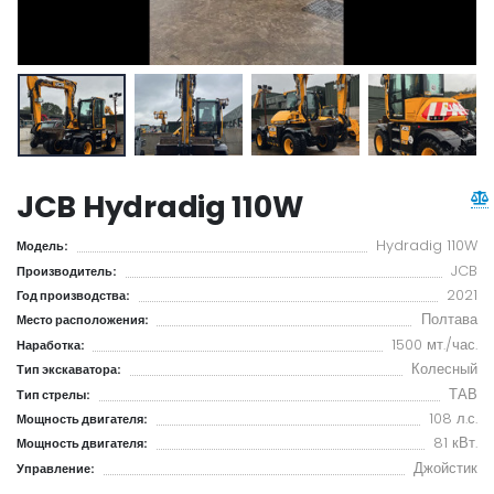
JCB Hydradig 110W
Hydradig 110W
Модель:
JCB
Производитель:
2021
Год производства:
Полтава
Место расположения:
1500 мт./час.
Наработка:
Колесный
Тип экскаватора:
ТАВ
Тип стрелы:
108 л.с.
Мощность двигателя:
81 кВт.
Мощность двигателя:
Джойстик
Управление: