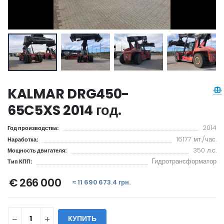
KALMAR DRG450-
65C5XS 2014 год.
2014
Год производства:
16177 мт./час.
Наработка:
350 л.с.
Мощность двигателя:
Гидротрансформатор
Тип КПП:
€ 266 000
≈ 11 690 673.4 грн.
КУПИТЬ