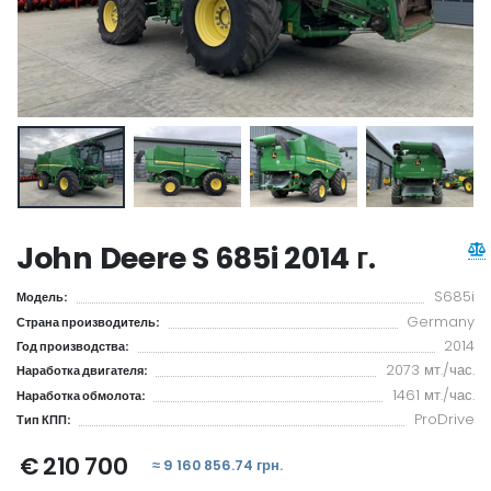
John Deere S 685i 2014 г.
S685i
Модель:
Germany
Страна производитель:
2014
Год производства:
2073 мт./час.
Наработка двигателя:
1461 мт./час.
Наработка обмолота:
ProDrive
Тип КПП:
€ 210 700
≈ 9 160 856.74 грн.