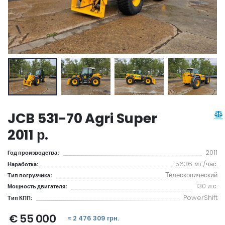
JCB 531-70 Agri Super
2011 р.
2011
Год производства:
5636 мт./час.
Наработка:
Телескопический
Тип погрузчика:
130 л.с.
Мощность двигателя:
PowerShift
Тип КПП:
€ 55 000
≈ 2 476 309 грн.