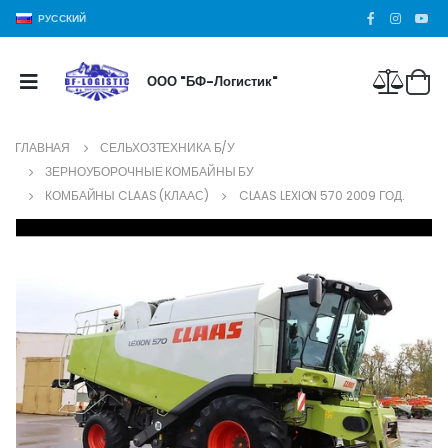
РУССКИЙ
ООО "БФ-Логистик"
ГЛАВНАЯ
СЕЛЬХОЗТЕХНИКА Б/У
ЗЕРНОУБОРОЧНЫЕ КОМБАЙНЫ БУ
КОМБАЙНЫ CLAAS (КЛААС)
CLAAS LEXION 570 2009 ГОД.