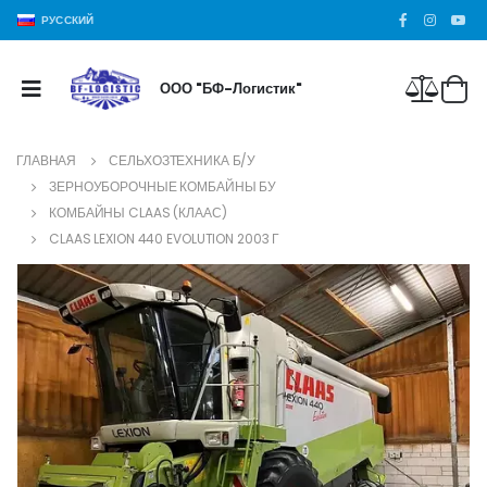
РУССКИЙ
ООО "БФ-Логистик"
ГЛАВНАЯ
СЕЛЬХОЗТЕХНИКА Б/У
ЗЕРНОУБОРОЧНЫЕ КОМБАЙНЫ БУ
КОМБАЙНЫ CLAAS (КЛААС)
CLAAS LEXION 440 EVOLUTION 2003 Г