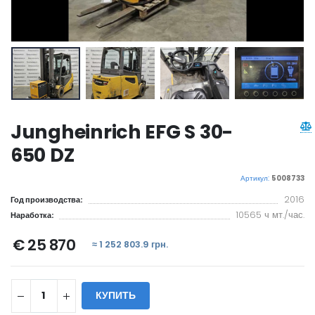
Jungheinrich EFG S 30-
650 DZ
Артикул:
5008733
2016
Год производства:
10565 ч мт./час.
Наработка:
€ 25 870
≈ 1 252 803.9 грн.
КУПИТЬ