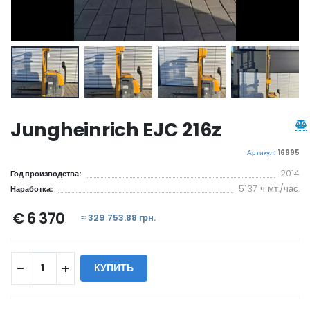
Jungheinrich EJC 216z
Артикул:
16995
2014
Год производства:
5137 ч мт./час.
Наработка:
€ 6 370
≈ 329 753.88 грн.
КУПИТЬ
WILL_SHARE: