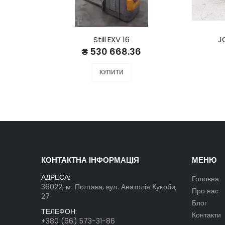
Still EXV 16
J
₴ 530 668.36
КУПИТИ
КОНТАКТНА ІНФОРМАЦІЯ
МЕНЮ
АДРЕСА:
Головна
36022, м. Полтава, вул. Анатолія Кукоби,
Про нас
27
Блог
ТЕЛЕФОН:
Контакти
+380 (66) 573-31-86