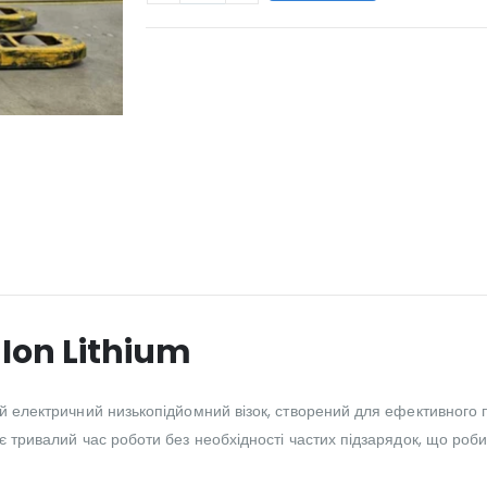
WILL_SHARE:
-Ion Lithium
ний електричний низькопідйомний візок, створений для ефективного
чує тривалий час роботи без необхідності частих підзарядок, що ро