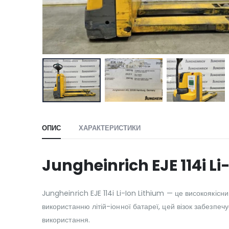
ОПИС
ХАРАКТЕРИСТИКИ
Jungheinrich EJE 114i Li
Jungheinrich EJE 114i Li-Ion Lithium — це високоякіс
використанню літій-іонної батареї, цей візок забезпе
використання.