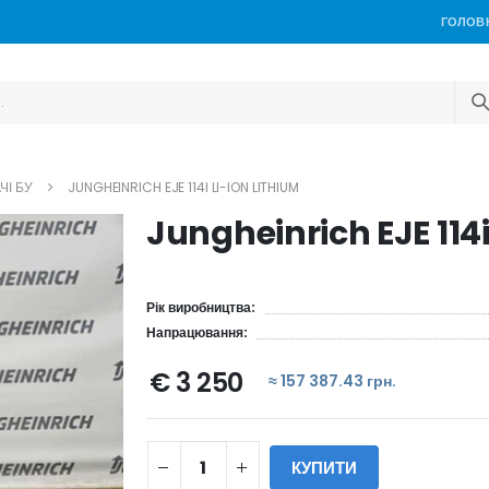
ГОЛОВ
І БУ
JUNGHEINRICH EJE 114I LI-ION LITHIUM
Jungheinrich EJE 114i
Рік виробництва:
Напрацювання:
€ 3 250
≈ 157 387.43 грн.
КУПИТИ