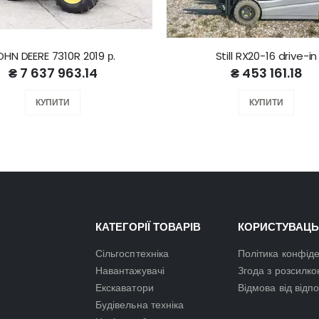
OHN DEERE 7310R 2019 р.
Still RX20-16 drive-in
₴ 7 637 963.14
₴ 453 161.18
КУПИТИ
КУПИТИ
КАТЕГОРІЇ ТОВАРІВ
КОРИСТУВАЦЬ
Сільгосптехніка
Політика конфіде
Навантажувачі
Згода з розсилк
Екскаватори
Відмова від відп
Будівельна техніка