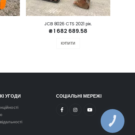
JCB 8026 CTS 2021 рік.
₴ 1 682 689.58
КУПИТИ
КІ УГОДИ
СОЦІАЛЬНІ МЕРЕЖІ
нційності
ою
овідальності
КНОПКА
ЗВ'ЯЗКУ