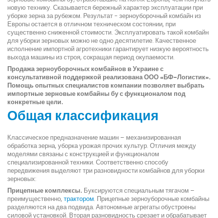
новую технику. Сказывается бережный характер эксплуатации при
уборке зерна за рубежом. Результат - зерноуборочный комбайн из
Европы остается в отличном техническом состоянии, при
существенно сниженной стоимости. Эксплуатировать такой комбайн
для уборки зерновых можно не одно десятилетие. Качественное
исполнение импортной агротехники гарантирует низкую вероятность
выхода машины из строя, сокращая период окупаемости.
Продажа зерноуборочных комбайнов в Украине с
консультативной поддержкой реализована ООО «БФ-Логистик».
Помощь опытных специалистов компании позволяет выбрать
импортные зерновые комбайны бу с функционалом под
конкретные цели.
Общая классификация
Классическое предназначение машин – механизированная
обработка зерна, уборка урожая прочих культур. Отличия между
моделями связаны с конструкцией и функционалом
специализированной техники. Соответственно способу
передвижения выделяют три разновидности комбайнов для уборки
зерновых:
Прицепные комплексы.
Буксируются специальным тягачом –
преимущественно,
трактором
. Прицепные зерноуборочные комбайны
разделяются на два подвида. Автономные агрегаты обустроены
силовой установкой. Вторая разновидность срезает и обрабатывает