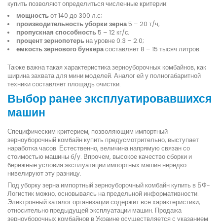
купить позволяют определиться численные критерии:
мощность
от 140 до 300 л.с;
производительность уборки зерна
5 – 20 т/ч;
пропускная способность
5 – 12 кг/с;
процент зернопотерь
на уровне 0.3 – 2.0;
емкость зернового бункера
составляет 8 – 15 тысяч литров.
Также важна такая характеристика зерноуборочных комбайнов, как
ширина захвата для мини моделей. Аналог ей у полногабаритной
техники составляет площадь очистки.
Выбор ранее эксплуатировавшихся
машин
Специфическим критерием, позволяющим импортный
зерноуборочный комбайн купить предусмотрительно, выступает
наработка часов. Естественно, величина напрямую связан со
стоимостью машины б/у. Впрочем, высокое качество сборки и
бережные условия эксплуатации импортных машин нередко
нивелируют эту разницу.
Под уборку зерна импортный зерноуборочный комбайн купить в БФ-
Логистик можно, основываясь на предельной информативности.
Электронный каталог организации содержит все характеристики,
относительно предыдущей эксплуатации машин. Продажа
зерноуборочных комбайнов в Украине осуществляется с указанием