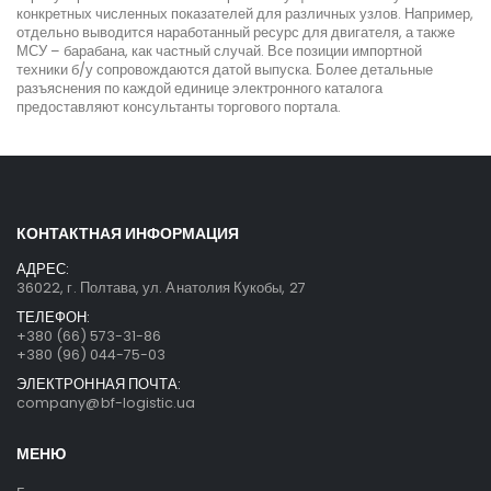
конкретных численных показателей для различных узлов. Например,
отдельно выводится наработанный ресурс для двигателя, а также
МСУ – барабана, как частный случай. Все позиции импортной
техники б/у сопровождаются датой выпуска. Более детальные
разъяснения по каждой единице электронного каталога
предоставляют консультанты торгового портала.
КОНТАКТНАЯ ИНФОРМАЦИЯ
АДРЕС:
36022, г. Полтава, ул. Анатолия Кукобы, 27
ТЕЛЕФОН:
+380 (66) 573-31-86
+380 (96) 044-75-03
ЭЛЕКТРОННАЯ ПОЧТА:
company@bf-logistic.ua
МЕНЮ