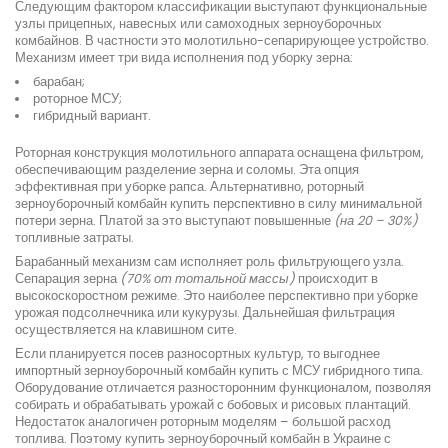
Следующим фактором классификации выступают функциональные
узлы прицепных, навесных или самоходных зерноуборочных
комбайнов. В частности это молотильно-сепарирующее устройство.
Механизм имеет три вида исполнения под уборку зерна:
барабан;
роторное МСУ;
гибридный вариант.
Роторная конструкция молотильного аппарата оснащена фильтром,
обеспечивающим разделение зерна и соломы. Эта опция
эффективная при уборке рапса. Альтернативно, роторный
зерноуборочный комбайн купить перспективно в силу минимальной
потери зерна. Платой за это выступают повышенные
(на 20 – 30%)
топливные затраты.
Барабанный механизм сам исполняет роль фильтрующего узла.
Сепарация зерна
(70% от тотальной массы)
происходит в
высокоскоростном режиме. Это наиболее перспективно при уборке
урожая подсолнечника или кукурузы. Дальнейшая фильтрация
осуществляется на клавишном сите.
Если планируется посев разносортных культур, то выгоднее
импортный зерноуборочный комбайн купить с МСУ гибридного типа.
Оборудование отличается разносторонним функционалом, позволяя
собирать и обрабатывать урожай с бобовых и рисовых плантаций.
Недостаток аналогичен роторным моделям – большой расход
топлива. Поэтому купить зерноуборочный комбайн в Украине с