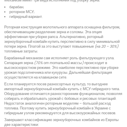
Механизм имеет три вида исполнения под уборку зерна:
барабан;
роторное МСУ;
гибридный вариант.
Роторная конструкция молотильного аппарата оснащена фильтром,
обеспечивающим разделение зерна и соломы. Эта опция
эффективная при уборке рапса. Альтернативно, роторный
зерноуборочный комбайн купить перспективно в силу минимальной
потери зерна. Платой за это выступают повышенные
(на 20 – 30%)
топливные затраты.
Барабанный механизм сам исполняет роль фильтрующего узла.
Сепарация зерна
(70% от тотальной массы)
происходит в
высокоскоростном режиме. Это наиболее перспективно при уборке
урожая подсолнечника или кукурузы. Дальнейшая фильтрация
осуществляется на клавишном сите.
Если планируется посев разносортных культур, то выгоднее
импортный зерноуборочный комбайн купить с МСУ гибридного типа.
Оборудование отличается разносторонним функционалом, позволяя
собирать и обрабатывать урожай с бобовых и рисовых плантаций.
Недостаток аналогичен роторным моделям – большой расход
топлива. Поэтому купить зерноуборочный комбайн в Украине с
гибридным узлом рекомендуется для высокоурожайных посевов.
Завершают классификацию зерноуборочных комбайнов из Европы
две характеристики: