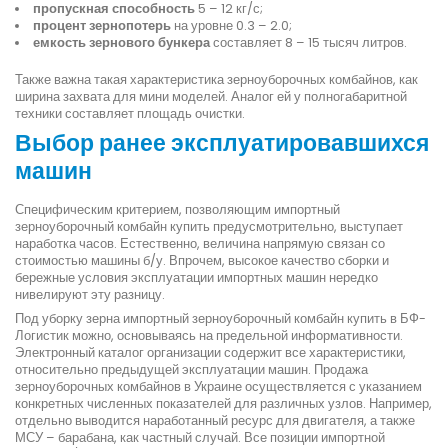
пропускная способность
5 – 12 кг/с;
процент зернопотерь
на уровне 0.3 – 2.0;
емкость зернового бункера
составляет 8 – 15 тысяч литров.
Также важна такая характеристика зерноуборочных комбайнов, как
ширина захвата для мини моделей. Аналог ей у полногабаритной
техники составляет площадь очистки.
Выбор ранее эксплуатировавшихся
машин
Специфическим критерием, позволяющим импортный
зерноуборочный комбайн купить предусмотрительно, выступает
наработка часов. Естественно, величина напрямую связан со
стоимостью машины б/у. Впрочем, высокое качество сборки и
бережные условия эксплуатации импортных машин нередко
нивелируют эту разницу.
Под уборку зерна импортный зерноуборочный комбайн купить в БФ-
Логистик можно, основываясь на предельной информативности.
Электронный каталог организации содержит все характеристики,
относительно предыдущей эксплуатации машин. Продажа
зерноуборочных комбайнов в Украине осуществляется с указанием
конкретных численных показателей для различных узлов. Например,
отдельно выводится наработанный ресурс для двигателя, а также
МСУ – барабана, как частный случай. Все позиции импортной