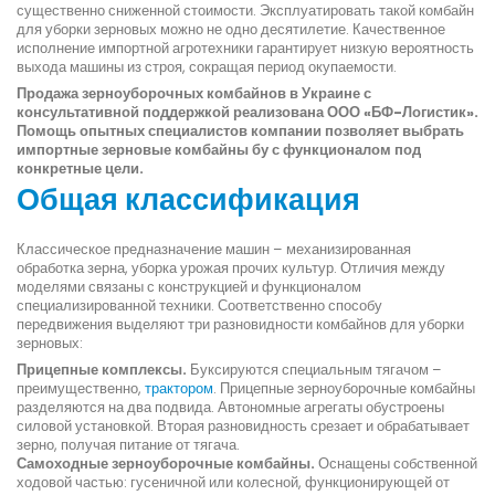
существенно сниженной стоимости. Эксплуатировать такой комбайн
для уборки зерновых можно не одно десятилетие. Качественное
исполнение импортной агротехники гарантирует низкую вероятность
выхода машины из строя, сокращая период окупаемости.
Продажа зерноуборочных комбайнов в Украине с
консультативной поддержкой реализована ООО «БФ-Логистик».
Помощь опытных специалистов компании позволяет выбрать
импортные зерновые комбайны бу с функционалом под
конкретные цели.
Общая классификация
Классическое предназначение машин – механизированная
обработка зерна, уборка урожая прочих культур. Отличия между
моделями связаны с конструкцией и функционалом
специализированной техники. Соответственно способу
передвижения выделяют три разновидности комбайнов для уборки
зерновых:
Прицепные комплексы.
Буксируются специальным тягачом –
преимущественно,
трактором
. Прицепные зерноуборочные комбайны
разделяются на два подвида. Автономные агрегаты обустроены
силовой установкой. Вторая разновидность срезает и обрабатывает
зерно, получая питание от тягача.
Самоходные зерноуборочные комбайны.
Оснащены собственной
ходовой частью: гусеничной или колесной, функционирующей от